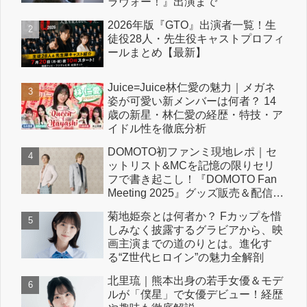
ラヴォー！』出演まで
2026年版『GTO』出演者一覧！生
徒役28人・先生役キャストプロフィ
ールまとめ【最新】
Juice=Juice林仁愛の魅力｜メガネ
姿が可愛い新メンバーは何者？ 14
歳の新星・林仁愛の経歴・特技・ア
イドル性を徹底分析
DOMOTO初ファンミ現地レポ｜セ
ットリスト&MCを記憶の限りセリ
フで書き起こし！『DOMOTO Fan
Meeting 2025』グッズ販売＆配信情
報も！
菊地姫奈とは何者か？ Fカップを惜
しみなく披露するグラビアから、映
画主演までの道のりとは。進化す
る“Z世代ヒロイン”の魅力全解剖
北里琉｜熊本出身の若手女優＆モデ
ルが「僕星」で女優デビュー！経歴