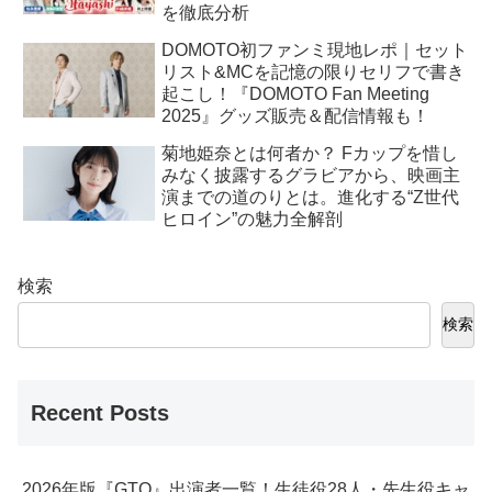
を徹底分析
DOMOTO初ファンミ現地レポ｜セット
リスト&MCを記憶の限りセリフで書き
起こし！『DOMOTO Fan Meeting
2025』グッズ販売＆配信情報も！
菊地姫奈とは何者か？ Fカップを惜し
みなく披露するグラビアから、映画主
演までの道のりとは。進化する“Z世代
ヒロイン”の魅力全解剖
検索
検索
Recent Posts
2026年版『GTO』出演者一覧！生徒役28人・先生役キャ