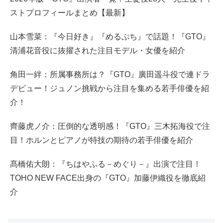
ストプロフィールまとめ【最新】
山本雪菜：『今日好き』『めるぷち』で話題！『GTO』
清浦花音役に抜擢された注目モデル・女優を紹介
角田一絆：所属事務所は？『GTO』廣田遥斗役で連ドラ
デビュー！ジュノン挑戦から注目を集める若手俳優を紹
介！
齊藤虎ノ介：圧倒的な透明感！『GTO』三木拓海役で注
目！ホルンとピアノが特技の期待の若手俳優を紹介
髙橋佑大朗：『ちはやふる－めぐり－』出演で注目！
TOHO NEW FACE出身の『GTO』加藤伊織役を徹底紹
介