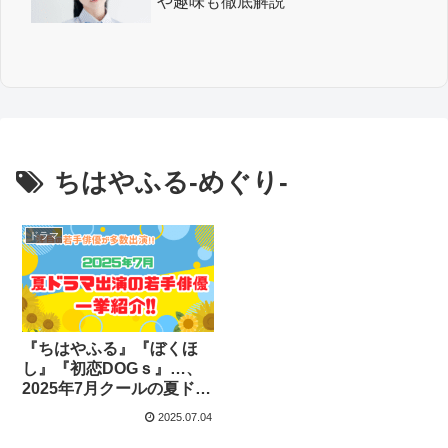
や趣味も徹底解説
ちはやふる-めぐり-
ドラマ
『ちはやふる』『ぼくほ
し』『初恋DOGｓ』…、
2025年7月クールの夏ドラ
マに出演の若手俳優を一
2025.07.04
挙紹介！