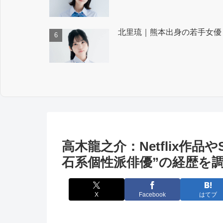
北里琉｜熊本出身の若手女優
高木龍之介：Netflix作品
石系個性派俳優”の経歴を
X
Facebook
はてブ