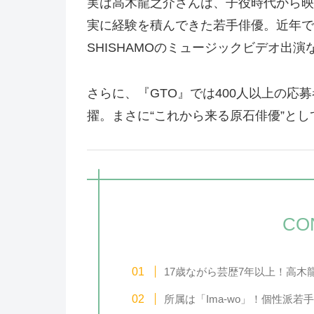
実は高木龍之介さんは、子役時代から映
実に経験を積んできた若手俳優。近年ではN
SHISHAMOのミュージックビデオ出
さらに、『GTO』では400人以上の応
擢。まさに“これから来る原石俳優”と
CO
17歳ながら芸歴7年以上！高木
所属は「Ima-wo」！個性派