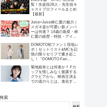
覧！生徒役28人・先生役キ
ャストプロフィールまとめ
【最新】
Juice=Juice林仁愛の魅力｜
メガネ姿が可愛い新メンバ
ーは何者？ 14歳の新星・林
仁愛の経歴・特技・アイド
ル性を徹底分析
DOMOTO初ファンミ現地レ
ポ｜セットリスト&MCを記
憶の限りセリフで書き起こ
し！『DOMOTO Fan
Meeting 2025』グッズ販売
菊地姫奈とは何者か？ Fカ
＆配信情報も！
ップを惜しみなく披露する
グラビアから、映画主演ま
での道のりとは。進化す
る“Z世代ヒロイン”の魅力全
解剖
検索
検索