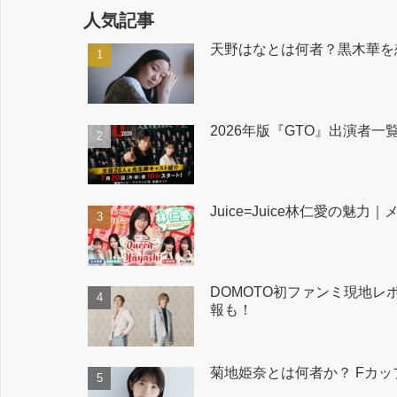
人気記事
天野はなとは何者？黒木華を
2026年版『GTO』出演者
Juice=Juice林仁愛
DOMOTO初ファンミ現地レポ
報も！
菊地姫奈とは何者か？ Fカ