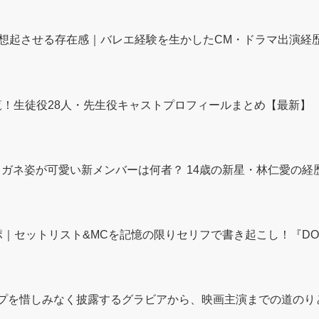
想起させる存在感｜バレエ経験を生かしたCM・ドラマ出演経
一覧！生徒役28人・先生役キャストプロフィールまとめ【最新】
の魅力｜メガネ姿が可愛い新メンバーは何者？ 14歳の新星・林仁愛
｜セットリスト&MCを記憶の限りセリフで書き起こし！『DOMOTO 
ップを惜しみなく披露するグラビアから、映画主演までの道のりと