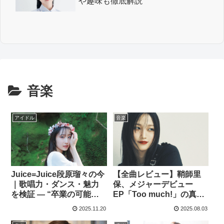
や趣味も徹底解説
音楽
アイドル
音楽
Juice=Juice段原瑠々の今
【全曲レビュー】鞘師里
｜歌唱力・ダンス・魅力
保、メジャーデビュー
を検証 — “卒業の可能
EP「Too much!」の真価
性”が注目される4つの理
に迫る
2025.11.20
2025.08.03
由を徹底解説