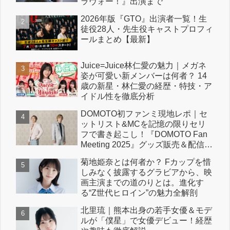
ラヴォー！』出演まで
2026年版『GTO』出演者一覧！生
徒役28人・先生役キャストプロフィ
ールまとめ【最新】
Juice=Juice林仁愛の魅力｜メガネ
姿が可愛い新メンバーは何者？ 14
歳の新星・林仁愛の経歴・特技・ア
イドル性を徹底分析
DOMOTO初ファンミ現地レポ｜セ
ットリスト&MCを記憶の限りセリ
フで書き起こし！『DOMOTO Fan
Meeting 2025』グッズ販売＆配信情
報も！
菊地姫奈とは何者か？ Fカップを惜
しみなく披露するグラビアから、映
画主演までの道のりとは。進化す
る“Z世代ヒロイン”の魅力全解剖
北里琉｜熊本出身の若手女優＆モデ
ルが「僕星」で女優デビュー！経歴