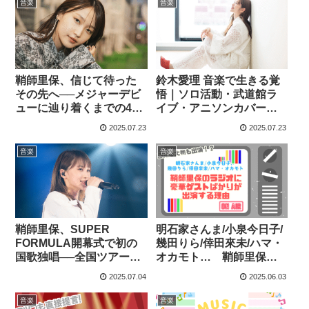
音楽
音楽
鞘師里保、信じて待った
鈴木愛理 音楽で生きる覚
その先へ──メジャーデビ
悟｜ソロ活動・武道館ラ
ューに辿り着くまでの4年
イブ・アニソンカバーに
間
見る音楽的進化
2025.07.23
2025.07.23
音楽
音楽
鞘師里保、SUPER
明石家さんま/小泉今日子/
FORMULA開幕式で初の
幾田りら/倖田來未/ハマ・
国歌独唱──全国ツアー直
オカモト… 鞘師里保の
前、メジャー再出発の象
ラジオに豪華ゲストばか
2025.07.04
2025.06.03
徴に
りが出演する理由
音楽
音楽