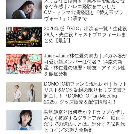
天野はなとは何者？黒木華を想起させ
る存在感｜バレエ経験を生かした
CM・ドラマ出演経歴と『替え玉ブラ
ヴォー！』出演まで
2026年版『GTO』出演者一覧！生徒役
28人・先生役キャストプロフィールま
とめ【最新】
Juice=Juice林仁愛の魅力｜メガネ姿が
可愛い新メンバーは何者？ 14歳の新
星・林仁愛の経歴・特技・アイドル性
を徹底分析
DOMOTO初ファンミ現地レポ｜セット
リスト&MCを記憶の限りセリフで書き
起こし！『DOMOTO Fan Meeting
2025』グッズ販売＆配信情報も！
菊地姫奈とは何者か？ Fカップを惜し
みなく披露するグラビアから、映画主
演までの道のりとは。進化する“Z世代
ヒロイン”の魅力全解剖