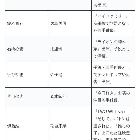
も出演。
『マイファミリー』
鈴木百花
大島美優
友果役で話題となっ
た若手俳優。
『ライオンの隠れ
石橋心愛
北里琉
家』出演。子役とし
て活躍。
子役・若手俳優とし
宇野怜也
金子遥
てテレビドラマや広
告に出演。
『今日好き』出演の
片山健太
森本陸斗
注目若手俳優。
『TWO WEEKS』
『そして、バトンは
伊藤結
稲垣来泉
渡された』『推しの
子』出演など経験豊