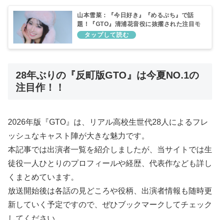
山本雪菜：『今日好き』『めるぷち』で話
題！『GTO』清浦花音役に抜擢された注目モ
デル・女優を紹介
28年ぶりの『反町版GTO』は今夏NO.1の
注目作！！
2026年版『GTO』は、リアル高校生世代28人によるフレ
ッシュなキャスト陣が大きな魅力です。
本記事では出演者一覧を紹介しましたが、当サイトでは生
徒役一人ひとりのプロフィールや経歴、代表作なども詳し
くまとめています。
放送開始後は各話の見どころや役柄、出演者情報も随時更
新していく予定ですので、ぜひブックマークしてチェック
してください。