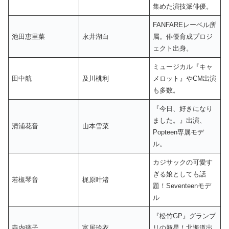
集めた演技派俳優。
FANFAREレーベル所
池田恵里菜
永井湖白
属。俳優育成プロジ
ェクト出身。
ミュージカル『キャ
田中航
及川桃利
メロット』やCM出演
も多数。
『今日、好きになり
ました。』出演、
清浦花音
山本雪菜
Popteen専属モデ
ル。
カジサックの可愛す
ぎる娘としても話
若槻琴音
梶原叶渚
題！Seventeenモデ
ル
『松竹GP』グランプ
寺内璃子
富居玲衣
リの新星！北海道出