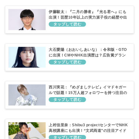
伊藤駿太：『二月の勝者』『光る君へ』にも
出演！芸歴10年以上の実力派子役の経歴や出
演作を調査
大石愛陽（おおいしあいな）：令和版・GTO
に出演！CMやNHK出演歴は？広告賞グラン
プリ作品で主演を務めた注目の新人女優を調
査
西川実花：『めざましテレビ』イマドキガー
ルで話題！15万人超フォロワーを持つ注目の
新人女優を調査
上村佳里奈：Shibu3 projectセンターでNHK
高校講座にも出演！“文武両道”の注目アイド
ル女優を調査