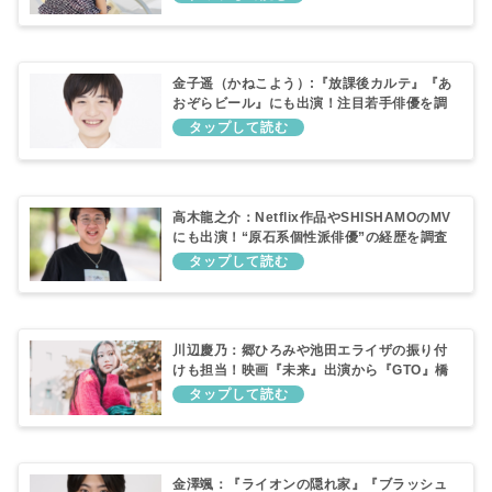
金子遥（かねこよう）:『放課後カルテ』『あ
おぞらビール』にも出演！注目若手俳優を調
査!!
高木龍之介：Netflix作品やSHISHAMOのMV
にも出演！“原石系個性派俳優”の経歴を調査
川辺慶乃：郷ひろみや池田エライザの振り付
けも担当！映画『未来』出演から『GTO』橋
本寧々役へ！プロフィール・経歴・注目ポイ
ント
金澤颯：『ライオンの隠れ家』『ブラッシュ