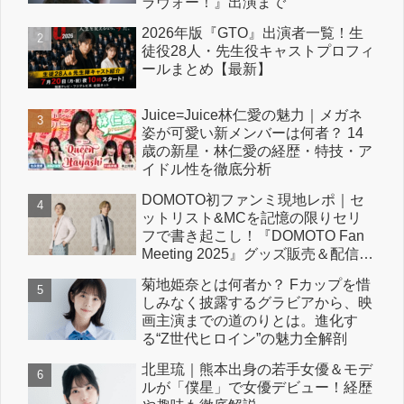
ラヴォー！』出演まで
2026年版『GTO』出演者一覧！生
徒役28人・先生役キャストプロフィ
ールまとめ【最新】
Juice=Juice林仁愛の魅力｜メガネ
姿が可愛い新メンバーは何者？ 14
歳の新星・林仁愛の経歴・特技・ア
イドル性を徹底分析
DOMOTO初ファンミ現地レポ｜セ
ットリスト&MCを記憶の限りセリ
フで書き起こし！『DOMOTO Fan
Meeting 2025』グッズ販売＆配信情
報も！
菊地姫奈とは何者か？ Fカップを惜
しみなく披露するグラビアから、映
画主演までの道のりとは。進化す
る“Z世代ヒロイン”の魅力全解剖
北里琉｜熊本出身の若手女優＆モデ
ルが「僕星」で女優デビュー！経歴