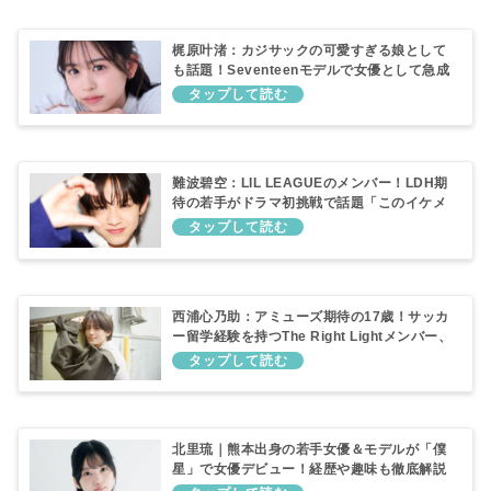
梶原叶渚：カジサックの可愛すぎる娘として
も話題！Seventeenモデルで女優として急成
長中の注目若手俳優を徹底紹介
難波碧空：LIL LEAGUEのメンバー！LDH期
待の若手がドラマ初挑戦で話題「このイケメ
ンは何者？」
西浦心乃助：アミューズ期待の17歳！サッカ
ー留学経験を持つThe Right Lightメンバー、
GTO出演も決定！経歴・出演作まとめ
北里琉｜熊本出身の若手女優＆モデルが「僕
星」で女優デビュー！経歴や趣味も徹底解説