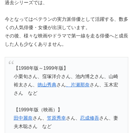
過去シリーズでは、
今となってはベテランの実力派俳優として活躍する、数多
くの人気俳優・女優が出演しています。
その後、様々な映画やドラマで第一線を走る俳優へと成長
した人も少なくありません。
【1998年版～1999年版】
小栗旬さん、窪塚洋介さん、池内博之さん、山崎
裕太さん、
徳山秀典
さん
、片瀬那奈
さん、玉木宏
さん など
【1999年版（映画）】
田中麗奈
さん、
笠原秀幸
さん、
忍成修吾
さん、妻
夫木聡さん など