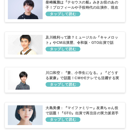
柴崎楓雅は『テセウスの船』みきお役のあの
子！プロフィールや子役時代の出演作、現在
の活動を徹底紹介
及川桃利って誰？ミュージカル『キャメロッ
ト』やCM出演歴、令和版・GTO出演で話
題！
川口和空：『妻、小学生になる。』『どうす
る家康』で話題！CMやEテレでも活躍する実
力派子役が令和版GTOの生徒役として出演！
大島美優：『マイファミリー』友果ちゃん役
で話題！『GTO』出演で再注目の実力派若手
女優を徹底紹介