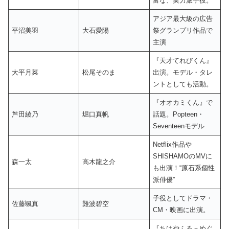
富な、実力派子役。
アジア最大級の広告
平沼美羽
大石愛陽
祭グランプリ作品で
主演
『天才てれびくん』
大平月菜
松尾そのま
出演。モデル・タレ
ントとしても活動。
『オオカミくん』で
芦田綾乃
堀口真帆
話題。Popteen・
Seventeenモデル
Netflix作品や
SHISHAMOのMVに
森一太
高木龍之介
も出演！“原石系個性
派俳優”
子役としてドラマ・
佐藤颯真
難波碧空
CM・映画に出演。
『ちはやふる－めぐ