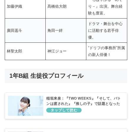
加藤伊織
髙橋佑大朗
り－』出演。舞台経
験も豊富。
ドラマ・舞台を中心
廣田遥斗
角田一絆
に活動する若手俳
優。
“ドリフの事務所”所属
林聖太郎
神江ジョー
の新人俳優！
1年B組 生徒役プロフィール
稲垣来泉：『TWO WEEKS』『そして、バト
ンは渡された』『推しの子』で話題となった
実力派子役が、令和版GTOの生徒役として出
演！