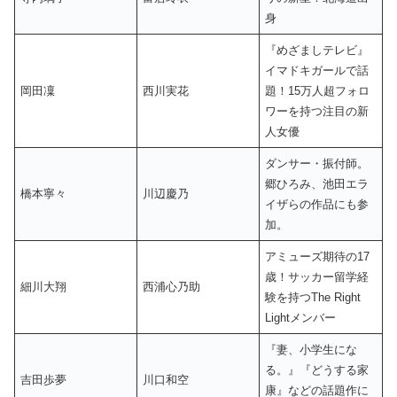
身
『めざましテレビ』
イマドキガールで話
岡田凜
西川実花
題！15万人超フォロ
ワーを持つ注目の新
人女優
ダンサー・振付師。
郷ひろみ、池田エラ
橋本寧々
川辺慶乃
イザらの作品にも参
加。
アミューズ期待の17
歳！サッカー留学経
細川大翔
西浦心乃助
験を持つThe Right
Lightメンバー
『妻、小学生にな
る。』『どうする家
吉田歩夢
川口和空
康』などの話題作に