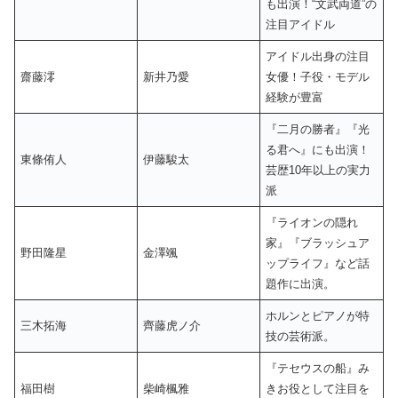
も出演！“文武両道”の
注目アイドル
アイドル出身の注目
齋藤澪
新井乃愛
女優！子役・モデル
経験が豊富
『二月の勝者』『光
る君へ』にも出演！
東條侑人
伊藤駿太
芸歴10年以上の実力
派
『ライオンの隠れ
家』『ブラッシュア
野田隆星
金澤颯
ップライフ』など話
題作に出演。
ホルンとピアノが特
三木拓海
齊藤虎ノ介
技の芸術派。
『テセウスの船』み
福田樹
柴崎楓雅
きお役として注目を