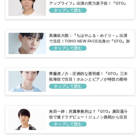
アップライフ』出演の実力派子役！『GTO』
野田隆星役で注目の若手俳優を紹介
髙橋佑大朗：『ちはやふる－めぐり－』出演
で注目！TOHO NEW FACE出身の『GTO』加
藤伊織役を徹底紹介
齊藤虎ノ介：圧倒的な透明感！『GTO』三木
拓海役で注目！ホルンとピアノが特技の期待
の若手俳優を紹介
角田一絆：所属事務所は？『GTO』廣田遥斗
役で連ドラデビュー！ジュノン挑戦から注目
を集める若手俳優を紹介！