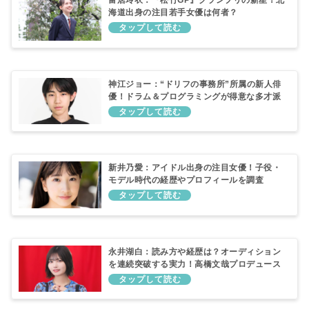
富居玲衣：『松竹GP』グランプリの新星！北
海道出身の注目若手女優は何者？
神江ジョー：“ドリフの事務所”所属の新人俳
優！ドラム＆プログラミングが得意な多才派
を調査
新井乃愛：アイドル出身の注目女優！子役・
モデル時代の経歴やプロフィールを調査
永井湖白：読み方や経歴は？オーディション
を連続突破する実力！高橋文哉プロデュース
作品でデビューした“原石女優”を調査