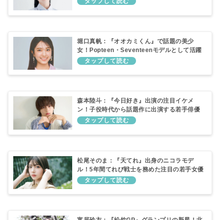
堀口真帆：『オオカミくん』で話題の美少
女！Popteen・Seventeenモデルとして活躍
する注目若手女優は何者？
森本陸斗：『今日好き』出演の注目イケメ
ン！子役時代から話題作に出演する若手俳優
は何者？
松尾そのま：『天てれ』出身のニコラモデ
ル！5年間てれび戦士を務めた注目の若手女優
は何者？