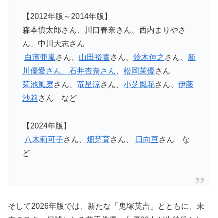
【2012年版～2014年版】
森本慎太郎さん、川口春奈さん、西内まりやさ
ん、中川大志さん
白濱亜嵐
さん、
山田裕貴
さん、
鈴木伸之
さん、
新
川優愛
さん、石井杏奈さん
、
松岡茉優
さん
菊池風磨
さん、
竜星涼
さん、
小芝風花
さん、
伊藤
沙莉
さん など
【2024年版】
八木莉可子
さん、
畑芽育
さん、
日向亘
さん な
ど
そして2026年版では、新たな「鬼塚英吉」とともに、未