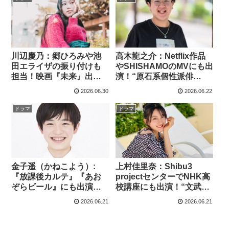
川辺慶乃：郷ひろみや池
高木龍之介：Netflix作品
田エライザの振り付けも
やSHISHAMOのMVにも出
担当！映画『未来』出演
演！“原石系個性派俳
から『GTO』橋本寧々役
優”の経歴を調査
2026.06.30
2026.06.22
へ！プロフィール・経
歴・注目ポイント
ドラマ
ドラマ
金子遥（かねこよう）:
上村佳里奈：Shibu3
『放課後カルテ』『あお
projectセンターでNHK高
ぞらビール』にも出演！
校講座にも出演！“文武両
注目若手俳優を調査!!
道”の注目アイドル女優を
2026.06.21
2026.06.21
調査