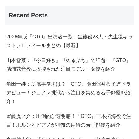
Recent Posts
2026年版『GTO』出演者一覧！生徒役28人・先生役キャ
ストプロフィールまとめ【最新】
山本雪菜：『今日好き』『めるぷち』で話題！『GTO』
清浦花音役に抜擢された注目モデル・女優を紹介
角田一絆：所属事務所は？『GTO』廣田遥斗役で連ドラ
デビュー！ジュノン挑戦から注目を集める若手俳優を紹
介！
齊藤虎ノ介：圧倒的な透明感！『GTO』三木拓海役で注
目！ホルンとピアノが特技の期待の若手俳優を紹介