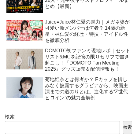
28人・先生役キャストプロフィールま
とめ【最新】
Juice=Juice林仁愛の魅力｜メガネ姿が
可愛い新メンバーは何者？ 14歳の新
星・林仁愛の経歴・特技・アイドル性
を徹底分析
DOMOTO初ファンミ現地レポ｜セット
リスト&MCを記憶の限りセリフで書き
起こし！『DOMOTO Fan Meeting
2025』グッズ販売＆配信情報も！
菊地姫奈とは何者か？ Fカップを惜し
みなく披露するグラビアから、映画主
演までの道のりとは。進化する“Z世代
ヒロイン”の魅力全解剖
検索
検索