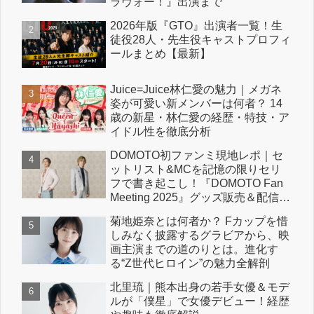
ラヴォー！』出演まで
2026年版『GTO』出演者一覧！生
徒役28人・先生役キャストプロフィ
ールまとめ【最新】
Juice=Juice林仁愛の魅力｜メガネ
姿が可愛い新メンバーは何者？ 14
歳の新星・林仁愛の経歴・特技・ア
イドル性を徹底分析
DOMOTO初ファンミ現地レポ｜セ
ットリスト&MCを記憶の限りセリ
フで書き起こし！『DOMOTO Fan
Meeting 2025』グッズ販売＆配信情
報も！
菊地姫奈とは何者か？ Fカップを惜
しみなく披露するグラビアから、映
画主演までの道のりとは。進化す
る“Z世代ヒロイン”の魅力全解剖
北里琉｜熊本出身の若手女優＆モデ
ルが「僕星」で女優デビュー！経歴