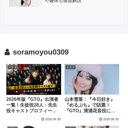
や趣味も徹底解説
soramoyou0309
ドラマ
ドラマ
2026年版『GTO』出演者
山本雪菜：『今日好き』
一覧！生徒役28人・先生
『めるぷち』で話題！
役キャストプロフィール
『GTO』清浦花音役に抜
まとめ【最新】
擢された注目モデル・女
2026.06.30
2026.06.30
優を紹介