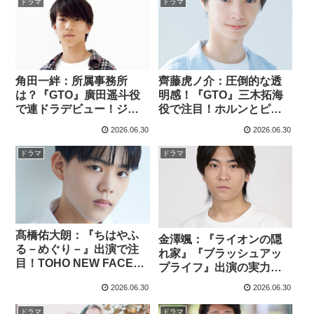
ドラマ
ドラマ
角田一絆：所属事務所
齊藤虎ノ介：圧倒的な透
は？『GTO』廣田遥斗役
明感！『GTO』三木拓海
で連ドラデビュー！ジュ
役で注目！ホルンとピア
ノン挑戦から注目を集め
ノが特技の期待の若手俳
2026.06.30
2026.06.30
る若手俳優を紹介！
優を紹介
ドラマ
ドラマ
髙橋佑大朗：『ちはやふ
金澤颯：『ライオンの隠
る－めぐり－』出演で注
れ家』『ブラッシュアッ
目！TOHO NEW FACE出
プライフ』出演の実力派
身の『GTO』加藤伊織役
子役！『GTO』野田隆星
2026.06.30
2026.06.30
を徹底紹介
役で注目の若手俳優を紹
介
ドラマ
ドラマ