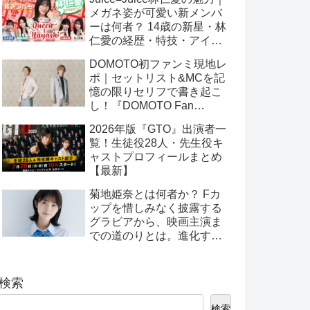
メガネ姿が可愛い新メンバ
ーは何者？ 14歳の新星・林
仁愛の経歴・特技・アイド
ル性を徹底分析
DOMOTO初ファンミ現地レ
ポ｜セットリスト&MCを記
憶の限りセリフで書き起こ
し！『DOMOTO Fan
Meeting 2025』グッズ販売
2026年版『GTO』出演者一
＆配信情報も！
覧！生徒役28人・先生役キ
ャストプロフィールまとめ
【最新】
菊地姫奈とは何者か？ Fカ
ップを惜しみなく披露する
グラビアから、映画主演ま
での道のりとは。進化す
る“Z世代ヒロイン”の魅力全
解剖
検索
検索