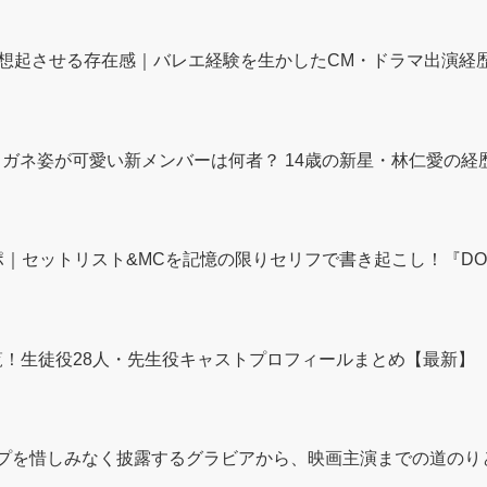
想起させる存在感｜バレエ経験を生かしたCM・ドラマ出演経
の魅力｜メガネ姿が可愛い新メンバーは何者？ 14歳の新星・林仁愛
｜セットリスト&MCを記憶の限りセリフで書き起こし！『DOMOTO 
一覧！生徒役28人・先生役キャストプロフィールまとめ【最新】
ップを惜しみなく披露するグラビアから、映画主演までの道のりと