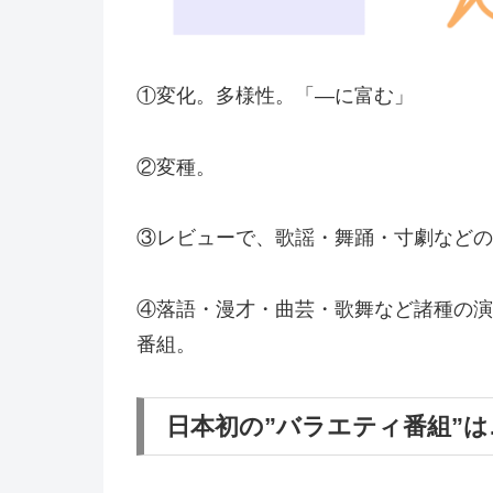
①変化。多様性。「―に富む」
②変種。
③レビューで、歌謡・舞踊・寸劇などの
④落語・漫才・曲芸・歌舞など諸種の演
番組。
日本初の”バラエティ番組”は