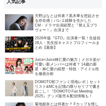
人気記事
天野はなとは何者？黒木華を想起させ
る存在感｜バレエ経験を生かした
CM・ドラマ出演経歴と『替え玉ブラ
ヴォー！』出演まで
2026年版『GTO』出演者一覧！生徒役
28人・先生役キャストプロフィールま
とめ【最新】
Juice=Juice林仁愛の魅力｜メガネ姿が
可愛い新メンバーは何者？ 14歳の新
星・林仁愛の経歴・特技・アイドル性
を徹底分析
DOMOTO初ファンミ現地レポ｜セット
リスト&MCを記憶の限りセリフで書き
起こし！『DOMOTO Fan Meeting
2025』グッズ販売＆配信情報も！
菊地姫奈とは何者か？ Fカップを惜し