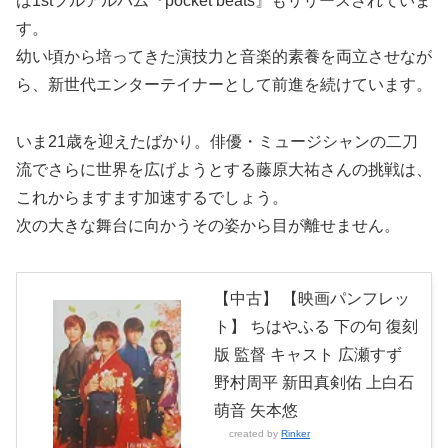
は1stフルアルバム『pocket beats』もリリースされていま
す。
幼い頃から培ってきた演技力と音楽的素養を両立させなが
ら、新世代エンターテイナーとして前進を続けています。
いま21歳を迎えたばかり。俳優・ミュージシャンの二刀
流でさらに世界を広げようとする藤原大祐さんの挑戦は、
これからますます加速するでしょう。
次の大きな舞台に向かうその姿から目が離せません。
【中古】 【映画パンフレッ
ト】 ちはやふる 下の句 復刻
版 監督 キャスト 広瀬すず
野村周平 新田真剣佑 上白石
萌音 矢本悠
created by
Rinker