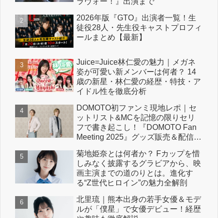
ラヴォー！』出演まで
2026年版『GTO』出演者一覧！生
徒役28人・先生役キャストプロフィ
ールまとめ【最新】
Juice=Juice林仁愛の魅力｜メガネ
姿が可愛い新メンバーは何者？ 14
歳の新星・林仁愛の経歴・特技・ア
イドル性を徹底分析
DOMOTO初ファンミ現地レポ｜セ
ットリスト&MCを記憶の限りセリ
フで書き起こし！『DOMOTO Fan
Meeting 2025』グッズ販売＆配信情
報も！
菊地姫奈とは何者か？ Fカップを惜
しみなく披露するグラビアから、映
画主演までの道のりとは。進化す
る“Z世代ヒロイン”の魅力全解剖
北里琉｜熊本出身の若手女優＆モデ
ルが「僕星」で女優デビュー！経歴