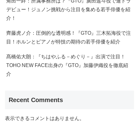
角田一絆：所属事務所は？『GTO』廣田遥斗役で連ドラ
デビュー！ジュノン挑戦から注目を集める若手俳優を紹
介！
齊藤虎ノ介：圧倒的な透明感！『GTO』三木拓海役で注
目！ホルンとピアノが特技の期待の若手俳優を紹介
髙橋佑大朗：『ちはやふる－めぐり－』出演で注目！
TOHO NEW FACE出身の『GTO』加藤伊織役を徹底紹
介
Recent Comments
表示できるコメントはありません。