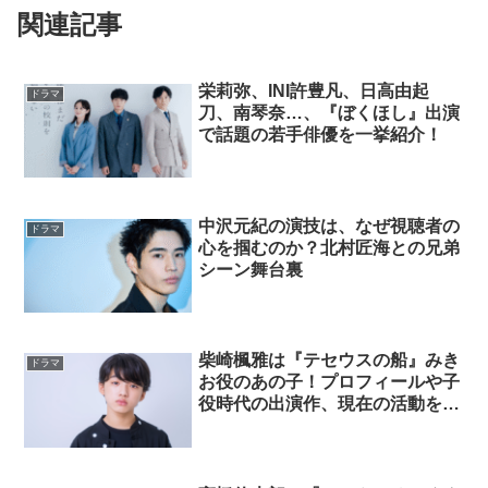
関連記事
栄莉弥、INI許豊凡、日高由起
ドラマ
刀、南琴奈…、『ぼくほし』出演
で話題の若手俳優を一挙紹介！
中沢元紀の演技は、なぜ視聴者の
ドラマ
心を掴むのか？北村匠海との兄弟
シーン舞台裏
柴崎楓雅は『テセウスの船』みき
ドラマ
お役のあの子！プロフィールや子
役時代の出演作、現在の活動を徹
底紹介