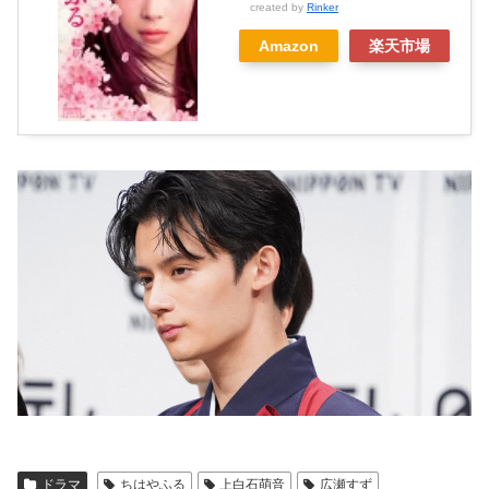
created by
Rinker
Amazon
楽天市場
ドラマ
ちはやふる
上白石萌音
広瀬すず