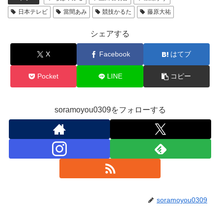
日本テレビ
當間あみ
競技かるた
藤原大祐
シェアする
X
Facebook
はてブ
Pocket
LINE
コピー
soramoyou0309をフォローする
soramoyou0309