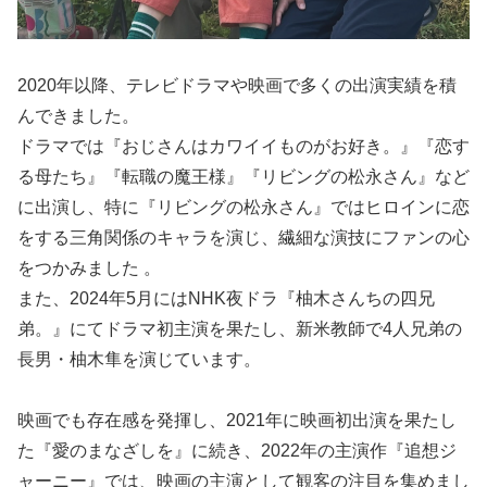
2020年以降、テレビドラマや映画で多くの出演実績を積
んできました。
ドラマでは『おじさんはカワイイものがお好き。』『恋す
る母たち』『転職の魔王様』『リビングの松永さん』など
に出演し、特に『リビングの松永さん』ではヒロインに恋
をする三角関係のキャラを演じ、繊細な演技にファンの心
をつかみました 。
また、2024年5月にはNHK夜ドラ『柚木さんちの四兄
弟。』にてドラマ初主演を果たし、新米教師で4人兄弟の
長男・柚木隼を演じています。
映画でも存在感を発揮し、2021年に映画初出演を果たし
た『愛のまなざしを』に続き、2022年の主演作『追想ジ
ャーニー』では、映画の主演として観客の注目を集めまし