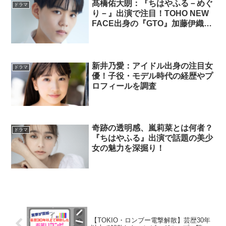
髙橋佑大朗：『ちはやふる－めぐ
ドラマ
り－』出演で注目！TOHO NEW
FACE出身の『GTO』加藤伊織役
を徹底紹介
新井乃愛：アイドル出身の注目女
ドラマ
優！子役・モデル時代の経歴やプ
ロフィールを調査
奇跡の透明感、嵐莉菜とは何者？
ドラマ
『ちはやふる』出演で話題の美少
女の魅力を深掘り！
【TOKIO・ロンブー電撃解散】芸歴30年