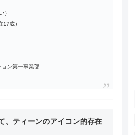
るい）
在17歳）
ション第一事業部
として、ティーンのアイコン的存在