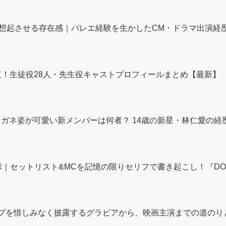
想起させる存在感｜バレエ経験を生かしたCM・ドラマ出演経
一覧！生徒役28人・先生役キャストプロフィールまとめ【最新】
の魅力｜メガネ姿が可愛い新メンバーは何者？ 14歳の新星・林仁愛
｜セットリスト&MCを記憶の限りセリフで書き起こし！『DOMOTO 
ップを惜しみなく披露するグラビアから、映画主演までの道のりと