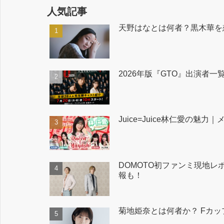
人気記事
天野はなとは何者？黒木華を
2026年版『GTO』出演者
Juice=Juice林仁愛
DOMOTO初ファンミ現地レポ
報も！
菊地姫奈とは何者か？ Fカ