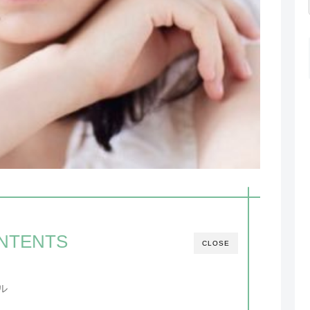
NTENTS
CLOSE
ル