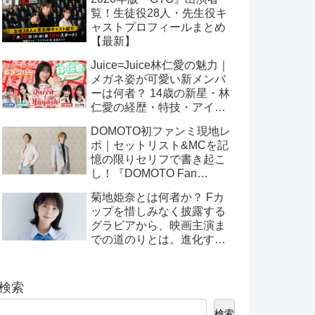
覧！生徒役28人・先生役キ
ャストプロフィールまとめ
【最新】
Juice=Juice林仁愛の魅力｜
メガネ姿が可愛い新メンバ
ーは何者？ 14歳の新星・林
仁愛の経歴・特技・アイド
ル性を徹底分析
DOMOTO初ファンミ現地レ
ポ｜セットリスト&MCを記
憶の限りセリフで書き起こ
し！『DOMOTO Fan
Meeting 2025』グッズ販売
菊地姫奈とは何者か？ Fカ
＆配信情報も！
ップを惜しみなく披露する
グラビアから、映画主演ま
での道のりとは。進化す
る“Z世代ヒロイン”の魅力全
解剖
検索
検索