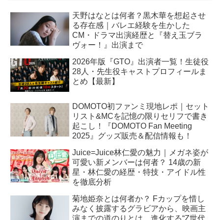
天野はなとは何者？黒木華を想起させ
る存在感｜バレエ経験を生かした
CM・ドラマ出演経歴と『替え玉ブラ
ヴォー！』出演まで
2026年版『GTO』出演者一覧！生徒役
28人・先生役キャストプロフィールま
とめ【最新】
DOMOTO初ファンミ現地レポ｜セット
リスト&MCを記憶の限りセリフで書き
起こし！『DOMOTO Fan Meeting
2025』グッズ販売＆配信情報も！
Juice=Juice林仁愛の魅力｜メガネ姿が
可愛い新メンバーは何者？ 14歳の新
星・林仁愛の経歴・特技・アイドル性
を徹底分析
菊地姫奈とは何者か？ Fカップを惜し
みなく披露するグラビアから、映画主
演までの道のりとは。進化する“Z世代