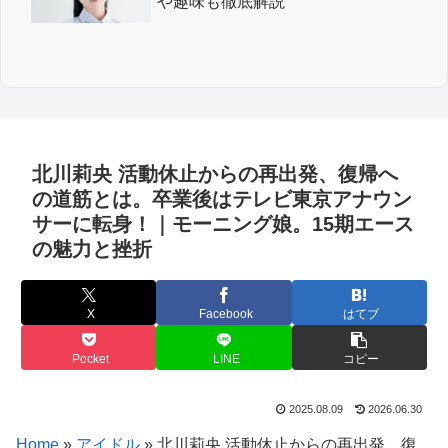
や趣味も徹底解説
北川莉央 活動休止からの再出発、復帰へ
の道筋とは。卒業後はテレビ東京アナウン
サーに転身！｜モーニング娘。15期エース
の魅力と挫折
X
Facebook
はてブ
Pocket
LINE
コピー
2025.08.09
2026.06.30
Home
»
アイドル
»
北川莉央 活動休止からの再出発、復