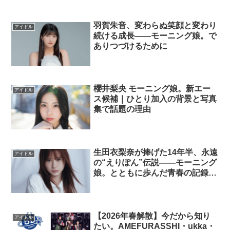
羽賀朱音、変わらぬ笑顔と変わり
アイドル
続ける成長――モーニング娘。で
ありつづけるために
櫻井梨央 モーニング娘。新エー
アイドル
ス候補｜ひとり加入の背景と写真
集で話題の理由
生田衣梨奈が捧げた14年半、永遠
アイドル
の“えりぽん”伝説――モーニング
娘。とともに歩んだ青春の記録
【卒コンセトリ公開中】
【2026年春解散】今だから知り
アイドル
たい。AMEFURASSHI・ukka・