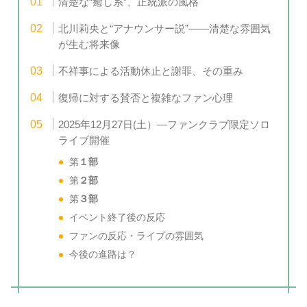
清楚な“癒し系”、正統派の風格
北川莉央と“アナウンサー説”――清楚な雰囲気
が生む将来像
不祥事による活動休止と謝罪、その重み
復帰に対する賛否と複雑なファン心理
2025年12月27日(土）—ファンクラブ限定ソロ
ライブ開催
第
１部
第
２部
第
３部
イベント終了後の反応
ファンの反応・ライブの雰囲気
今後の進路は？