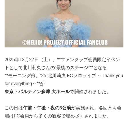
2025年12月27日（土）、**ファンクラブ会員限定イベン
トとして北川莉央さんの“最後のステージ”**となる
**モーニング娘。’25 北川莉央 FCソロライブ ～Thank you
for everything～**が
東京・パルテノン多摩 大ホール
で開催されました。
この日は
午前・午後・夜の3公演
が実施され、各回とも会
場はFC会員から多くの観客で埋め尽くされました。