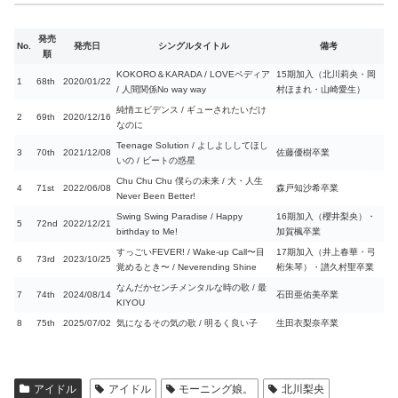
発売
No.
発売日
シングルタイトル
備考
順
KOKORO＆KARADA / LOVEペディア
15期加入（北川莉央・岡
1
68th
2020/01/22
/ 人間関係No way way
村ほまれ・山崎愛生）
純情エビデンス / ギューされたいだけ
2
69th
2020/12/16
なのに
Teenage Solution / よしよししてほし
3
70th
2021/12/08
佐藤優樹卒業
いの / ビートの惑星
Chu Chu Chu 僕らの未来 / 大・人生
4
71st
2022/06/08
森戸知沙希卒業
Never Been Better!
Swing Swing Paradise / Happy
16期加入（櫻井梨央）・
5
72nd
2022/12/21
birthday to Me!
加賀楓卒業
すっごいFEVER! / Wake‑up Call〜目
17期加入（井上春華・弓
6
73rd
2023/10/25
覚めるとき〜 / Neverending Shine
桁朱琴）・譜久村聖卒業
なんだかセンチメンタルな時の歌 / 最
7
74th
2024/08/14
石田亜佑美卒業
KIYOU
8
75th
2025/07/02
気になるその気の歌 / 明るく良い子
生田衣梨奈卒業
アイドル
アイドル
モーニング娘。
北川梨央