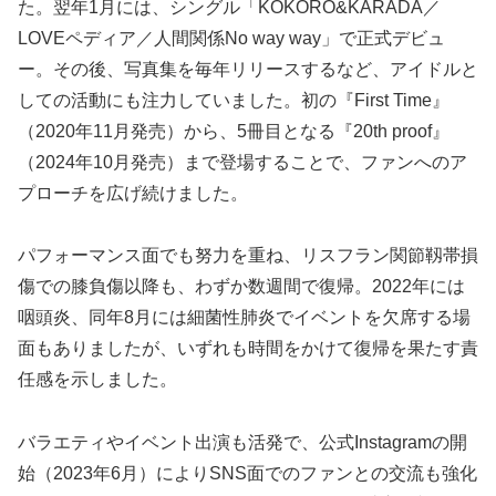
た。翌年1月には、シングル「KOKORO&KARADA／
LOVEペディア／人間関係No way way」で正式デビュ
ー。その後、写真集を毎年リリースするなど、アイドルと
しての活動にも注力していました。初の『First Time』
（2020年11月発売）から、5冊目となる『20th proof』
（2024年10月発売）まで登場することで、ファンへのア
プローチを広げ続けました。
パフォーマンス面でも努力を重ね、リスフラン関節靱帯損
傷での膝負傷以降も、わずか数週間で復帰。2022年には
咽頭炎、同年8月には細菌性肺炎でイベントを欠席する場
面もありましたが、いずれも時間をかけて復帰を果たす責
任感を示しました。
バラエティやイベント出演も活発で、公式Instagramの開
始（2023年6月）によりSNS面でのファンとの交流も強化