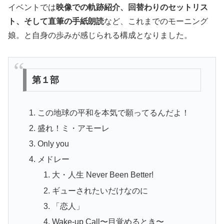
イベントでは
映像での軌跡紹介、回替わりのセットリス
ト、そして直筆の手紙朗読
など、これまでのモーニング
娘。と自身の歩みが感じられる構成となりました。
第
１部
この地球の平和を本気で願ってるんだよ！
盛れ！ミ・アモーレ
Only you
メドレー
大・人生 Never Been Better!
ギューされたいだけなのに
「恋人」
Wake‐up Call〜目覚めるとき〜