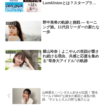
LumiUnionとは？スタープラネ
ット3組の結成経緯・メンバーの
魅力を一気に紹介──個性と色が
交差した活動の証
野中美希の軌跡と挑戦 — モーニ
アイドル
ング娘。11代目リーダーの新たな
一歩
横山玲奈｜よこやんの笑顔が愛さ
アイドル
れ続ける理由、共感と応援を集め
る“等身大アイドル”の軌跡
山崎愛生｜パンダさん好きが話題！“愛生
ワールドMAX”な彼女の素顔と成長の軌
跡、“子どもと大人の間”な魅力とは