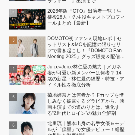
ラヴォー！』出演まで
2026年版『GTO』出演者一覧！生
徒役28人・先生役キャストプロフィ
ールまとめ【最新】
DOMOTO初ファンミ現地レポ｜セ
ットリスト&MCを記憶の限りセリ
フで書き起こし！『DOMOTO Fan
Meeting 2025』グッズ販売＆配信情
報も！
Juice=Juice林仁愛の魅力｜メガネ
姿が可愛い新メンバーは何者？ 14
歳の新星・林仁愛の経歴・特技・ア
イドル性を徹底分析
菊地姫奈とは何者か？ Fカップを惜
しみなく披露するグラビアから、映
画主演までの道のりとは。進化す
る“Z世代ヒロイン”の魅力全解剖
北里琉｜熊本出身の若手女優＆モデ
ルが「僕星」で女優デビュー！経歴