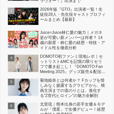
ラヴォー！』出演まで
2026年版『GTO』出演者一覧！生
徒役28人・先生役キャストプロフィ
ールまとめ【最新】
Juice=Juice林仁愛の魅力｜メガネ
姿が可愛い新メンバーは何者？ 14
歳の新星・林仁愛の経歴・特技・ア
イドル性を徹底分析
DOMOTO初ファンミ現地レポ｜セ
ットリスト&MCを記憶の限りセリ
フで書き起こし！『DOMOTO Fan
Meeting 2025』グッズ販売＆配信情
報も！
菊地姫奈とは何者か？ Fカップを惜
しみなく披露するグラビアから、映
画主演までの道のりとは。進化す
る“Z世代ヒロイン”の魅力全解剖
北里琉｜熊本出身の若手女優＆モデ
ルが「僕星」で女優デビュー！経歴