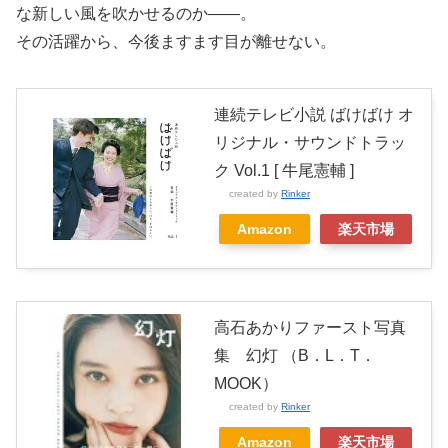
な新しい風を吹かせるのか――。
その活躍から、今後ますます目が離せない。
連続テレビ小説 ばけばけ オ
リジナル・サウンドトラッ
ク Vol.1 [ 牛尾憲輔 ]
created by
Rinker
Amazon
楽天市場
高石あかりファースト写真
集 幻灯 （B．L．T．
MOOK）
created by
Rinker
Amazon
楽天市場