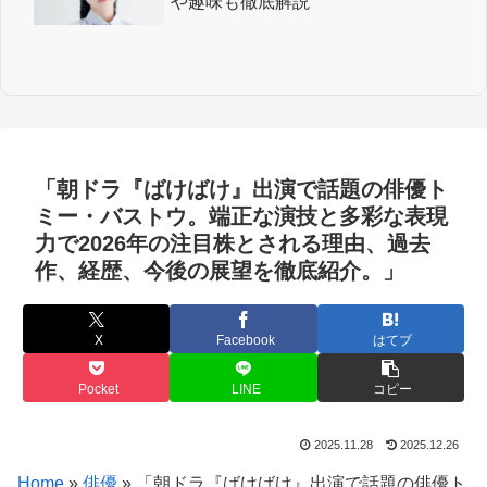
や趣味も徹底解説
「朝ドラ『ばけばけ』出演で話題の俳優ト
ミー・バストウ。端正な演技と多彩な表現
力で2026年の注目株とされる理由、過去
作、経歴、今後の展望を徹底紹介。」
X
Facebook
はてブ
Pocket
LINE
コピー
2025.11.28
2025.12.26
Home
»
俳優
»
「朝ドラ『ばけばけ』出演で話題の俳優ト