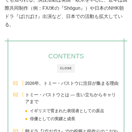
際共同制作（例：FX/米の『Shōgun』）や日本のNHK朝
ドラ『ばけばけ』出演など、日本での活動も拡大してい
る。
CONTENTS
CLOSE
2026年、トミー・バストウに注目が集まる理由
トミー・バストウとは ― 生い立ちからキャリ
アまで
イギリスで育まれた表現者としての原点
俳優としての実績と成長
朝ドラ『ばけばけ』での役柄と役作りのこだわ