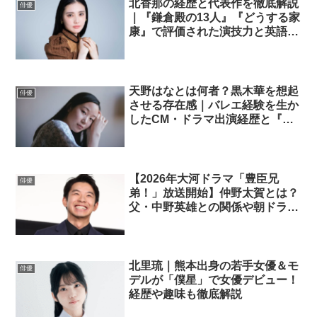
北香那の経歴と代表作を徹底解説
俳優
｜『鎌倉殿の13人』『どうする家
康』で評価された演技力と英語力
とは
天野はなとは何者？黒木華を想起
俳優
させる存在感｜バレエ経験を生か
したCM・ドラマ出演経歴と『替
え玉ブラヴォー！』出演まで
【2026年大河ドラマ「豊臣兄
俳優
弟！」放送開始】仲野太賀とは？
父・中野英雄との関係や朝ドラ出
演歴｜大河ドラマ『豊臣兄弟！』
主演俳優を徹底解説
北里琉｜熊本出身の若手女優＆モ
俳優
デルが「僕星」で女優デビュー！
経歴や趣味も徹底解説