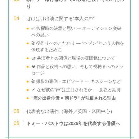
り
ばけばけ出演に関する“本人の声”
✅ 抜擢時の決意と思い — オーディション突破
への思い
🎬 役作りへのこだわり — “ヘブン”という人物を
体現するために
🤝 共演者との関係と現場の雰囲気について
❤️ 作品と役柄への想い、そして視聴者へのメッ
セージ
🎬 撮影の裏側・エピソード — キスシーンなど
📌 なぜ彼の“声”は注目されるか — 意義と期待
“海外出身俳優 × 朝ドラ” が注目される理由
代表的な出演作（海外／英国・米国中心）
トミー・バストウは2026年を代表する俳優へ