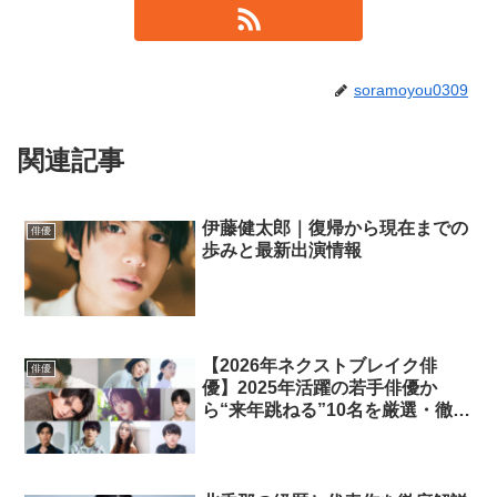
soramoyou0309
関連記事
伊藤健太郎｜復帰から現在までの
俳優
歩みと最新出演情報
【2026年ネクストブレイク俳
俳優
優】2025年活躍の若手俳優か
ら“来年跳ねる”10名を厳選・徹底
予想