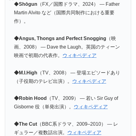
◆
Shōgun
（FX／国際ドラマ、2024） — Father
Martin Alvito など（国際共同制作における重要
作）。
◆Angus, Thongs and Perfect Snogging
（映
画、2008） — Dave the Laugh。英国のティーン
映画で初期の代表作。
ウィキペディア
◆M.I.High
（TV、2008） — 登場エピソードあり
（子役期のテレビ出演）。
ウィキペディア
◆Robin Hood
（TV、2009） — 若い Sir Guy of
Gisborne 役（単発出演）。
ウィキペディア
◆The Cut
（BBC系ドラマ、2009–2010） — レ
ギュラー／複数話出演。
ウィキペディア