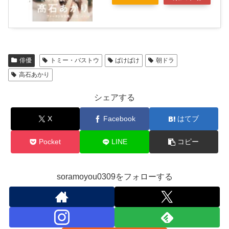
俳優
トミー・バストウ
ばけばけ
朝ドラ
高石あかり
シェアする
X
Facebook
はてブ
Pocket
LINE
コピー
soramoyou0309をフォローする